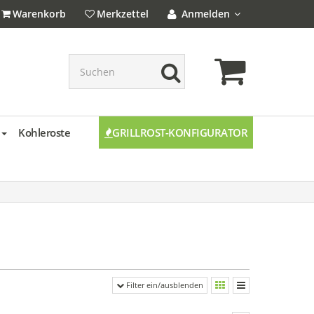
Warenkorb
Merkzettel
Anmelden
Ich bin Neukunde
Ihr Warenkorb ist leer.
Kohleroste
GRILLROST-KONFIGURATOR
Filter ein/ausblenden