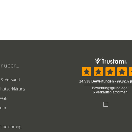
 über...
 & Versand
hutzerklärung
 AGB
sum
fsbelehrung