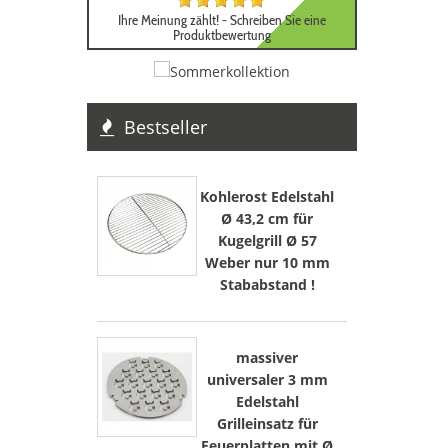
Ihre Meinung zählt! - Schreiben Sie eine
Produktbewertung
Bestseller
Kohlerost Edelstahl
Ø 43,2 cm für
Kugelgrill Ø 57
Weber nur 10 mm
Stababstand !
massiver
universaler 3 mm
Edelstahl
Grilleinsatz für
Feuerplatten mit Ø