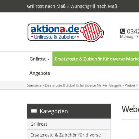
Grillrost nach Maß » Wunschgrill nach Maß
034
Montag - F
Grillrost
Ersatzroste & Zubehör für diverse Marke
Angebote
Startseite
»
Ersatzroste & Zubehör für diverse Marken-Gasgrills
»
Weber
»
Webe
Kategorien
Grillrost
Ersatzroste & Zubehör für diverse