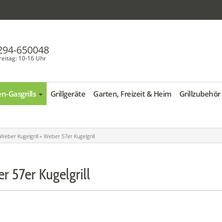
294-650048
reitag: 10-16 Uhr
Anmelden
Passwort vergessen?
n-Gasgrills
Grillgeräte
Garten, Freizeit & Heim
Grillzubehör
Weber Kugelgrill
»
Weber 57er Kugelgrill
r 57er Kugelgrill