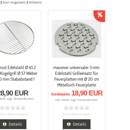
s
2
(von insgesamt
2
Artikeln)
rost Edelstahl Ø 43,2
massiver universaler 3 mm
 Kugelgrill Ø 57 Weber
Edelstahl Grilleinsatz für
10 mm Stababstand !
Feuerplatten mit Ø 20 cm
Mittelloch Feuerplatte
28,90 EUR
18,90 EUR
Sonderpreis
MwSt. zzgl.
Versandkosten
inkl. MwSt. zzgl.
Versandkosten
Keine Bewertungen)
(Keine Bewertungen)
Details
Details