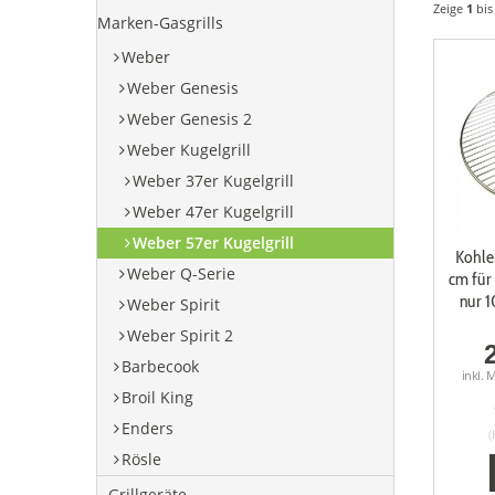
Zeige
1
bi
Marken-Gasgrills
Weber
Weber Genesis
Weber Genesis 2
Weber Kugelgrill
Weber 37er Kugelgrill
Weber 47er Kugelgrill
Weber 57er Kugelgrill
Kohle
Weber Q-Serie
cm für
nur 
Weber Spirit
Weber Spirit 2
Barbecook
inkl. 
Broil King
Enders
(
Rösle
Grillgeräte