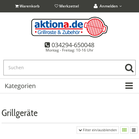
Warenkorb
Merkzettel
Anmelden
034294-650048
Anmelden
Ich bin Neukunde
Passwort vergessen?
Montag - Freitag: 10-16 Uhr
Kategorien
Grillgeräte
Filter ein/ausblenden