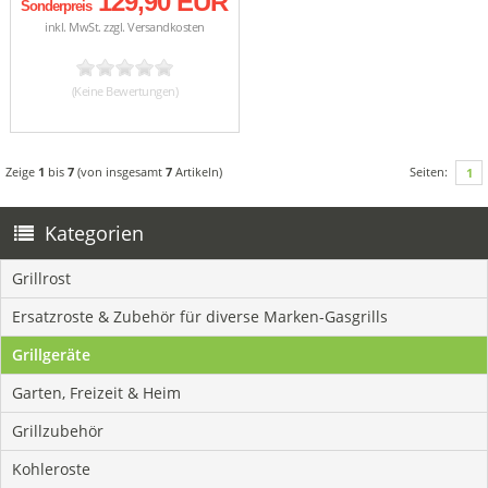
129,90 EUR
Sonderpreis
inkl. MwSt. zzgl.
Versandkosten
(Keine Bewertungen)
Zeige
1
bis
7
(von insgesamt
7
Artikeln)
Seiten:
1
Kategorien
Grillrost
Ersatzroste & Zubehör für diverse Marken-Gasgrills
Grillgeräte
Garten, Freizeit & Heim
Grillzubehör
Kohleroste