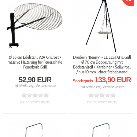
Ø 58 cm Edelstahl V2A Grillrost +
Dreibein "Benny" + EDELSTAHL Grill
massive Halterung für Feuerschale
Ø 70 cm Doppelreling mit
Feuerkorb Grill
Edelstahlseil + Karabiner + Seilwirbel
/ nur 10 mm lichter Stababstand
52,90 EUR
133,90 EUR
Sonderpreis
inkl. MwSt. zzgl.
Versandkosten
inkl. MwSt. zzgl.
Versandkosten
(Keine Bewertungen)
(Keine Bewertungen)