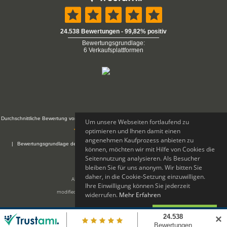
Durchschnittliche Bewertung von Aktiona UG (haftungsbeschränkt) & Co. KG bei Trustami:
Um unsere Webseiten fortlaufend zu
optimieren und Ihnen damit einen
mit
24.538
Bewertungen
angenehmen Kaufprozess anbieten zu
|
Bewertungsgrundlage des Anbieters: 6 Verkaufsplattformen
|
TOP 25%
Ebay.de
können, möchten wir mit Hilfe von Cookies die
|
23
Jahre Erfahrung
Seitennutzung analysieren. Als Besucher
bleiben Sie für uns anonym. Wir bitten Sie
daher, in die Cookie-Setzung einzuwilligen.
Aktiona Shop © 2026 |
Florida Digital
Ihre Einwilligung können Sie jederzeit
mod
ified eCommerce Shopsoftware © 2009-2026
widerrufen.
Mehr Erfahren
Ablehnen
Akzeptieren
✕