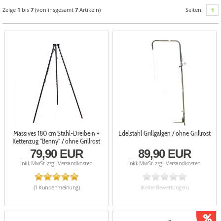
Zeige
1
bis
7
(von insgesamt
7
Artikeln)
Seiten:
1
Massives 180 cm Stahl-Dreibein +
Edelstahl Grillgalgen / ohne Grillrost
Kettenzug "Benny" / ohne Grillrost
79,90 EUR
89,90 EUR
inkl. MwSt. zzgl.
Versandkosten
inkl. MwSt. zzgl.
Versandkosten
(1 Kundenmeinung)
(Keine Bewertungen)